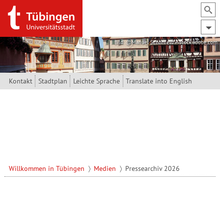
Direkt zum Inhalt
Bild: @Manuel Schönfeld – stock.adobe.com
Kontakt
Stadtplan
Leichte Sprache
Translate into English
Willkommen in Tübingen
Medien
Pressearchiv 2026