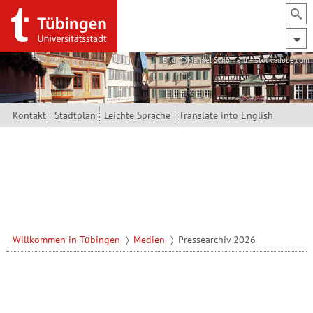
Direkt zum Inhalt
Bild: @Manuel Schönfeld – stock.adobe.com
Kontakt
Stadtplan
Leichte Sprache
Translate into English
Willkommen in Tübingen
Medien
Pressearchiv 2026