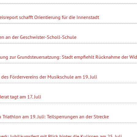
sreport schafft Orientierung für die Innenstadt
en an der Geschwister-Scholl-Schule
ung zur Grundsteuersatzung: Stadt empfiehlt Rücknahme der Wi
des Fördervereins der Musikschule am 19. Juli
at tagt am 17. Juli
Triathlon am 19. Juli: Teilsperrungen an der Strecke
erk: Jubiläumsfest mit Blick hinter die Kulissen am 25. Juli