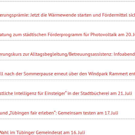
ierungsprämie: Jetzt die Wärmewende starten und Fördermittel sic
ratung zum städtischen Förderprogramm für Photovoltaik am 20. J
erungskurs zur Alltagsbegleitung/Betreuungsassistenz: Infoabend 
ll nach der Sommerpause erneut über den Windpark Rammert en
liche Intelligenz für Einsteiger“ in der Stadtbücherei am 21. Juli
nd „Tübingen fair erleben“: Gemeinsam testen am 17. Juli
Wahl im Tübinger Gemeinderat am 16. Juli