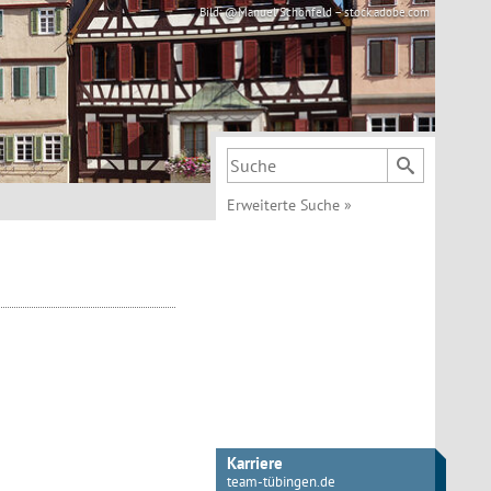
Bild: @Manuel Schönfeld – stock.adobe.com
Suchbegriff
Erweiterte Suche
»
Karriere
team-tübingen.de