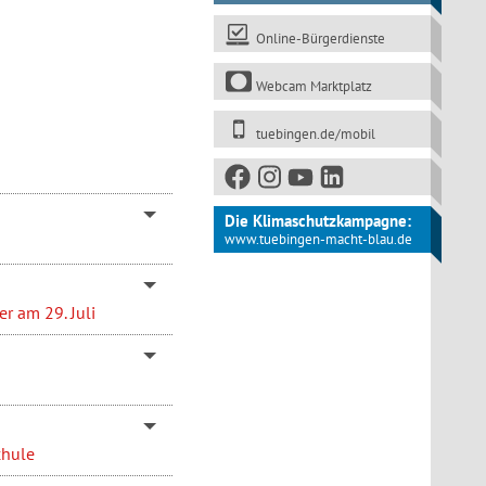
Online-Bürgerdienste
Webcam Marktplatz
tuebingen.de/mobil
Die Klimaschutzkampagne:
www.tuebingen-macht-blau.de
r am 29. Juli
chule