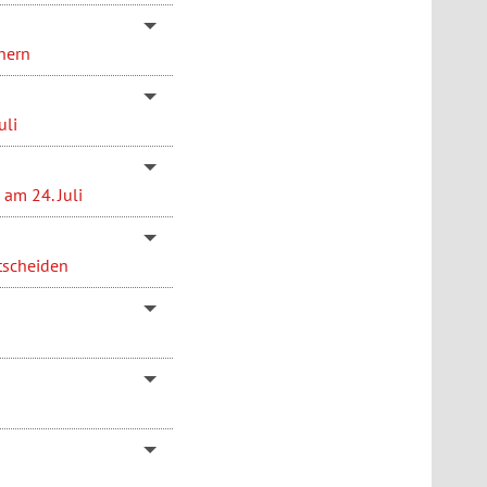
hern
uli
am 24. Juli
tscheiden