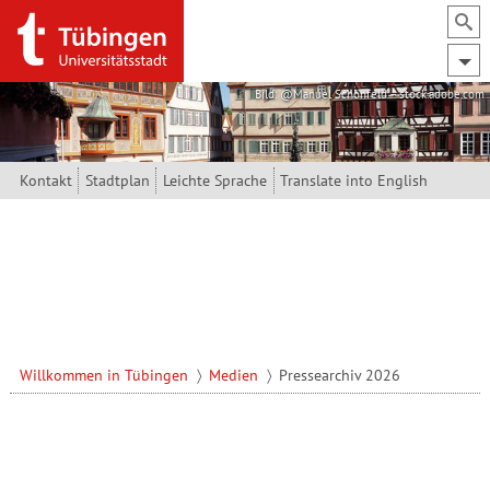
Direkt zum Inhalt
Bild: @Manuel Schönfeld – stock.adobe.com
Kontakt
Stadtplan
Leichte Sprache
Translate into English
Willkommen in Tübingen
Medien
Pressearchiv 2026