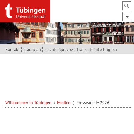
Direkt zum Inhalt
Bild: @Manuel Schönfeld – stock.adobe.com
Kontakt
Stadtplan
Leichte Sprache
Translate into English
Willkommen in Tübingen
Medien
Pressearchiv 2026