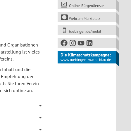
Online-Bürgerdienste
Webcam Marktplatz
tuebingen.de/mobil
n und Organisationen
arstellung ist vieles
Die Klimaschutzkampagne:
ereins.
www.tuebingen-macht-blau.de
n Inhalt und die
ine Empfehlung der
lls Sie Ihren Verein
 sich online an.