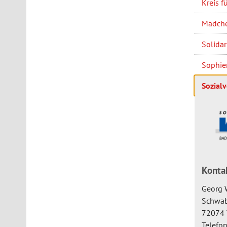
Kreis f
Mädchen
Solidar
Sophien
Sozial
Konta
Georg W
Schwab
72074 
Telefo