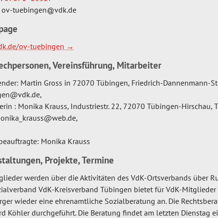
:
ov-tuebingen
vdk.de
page
k.de/ov-tuebingen
echpersonen, Vereinsführung, Mitarbeiter
ender: Martin Gross in 72070 Tübingen, Friedrich-Dannenmann-Str
gen@vdk.de,
erin : Monika Krauss, Industriestr. 22, 72070 Tübingen-Hirschau, T
monika_krauss@web.de,
beauftragte: Monika Krauss
taltungen, Projekte, Termine
glieder werden über die Aktivitäten des VdK-Ortsverbands über Ru
ialverband VdK-Kreisverband Tübingen bietet für VdK-Mitglieder
ger wieder eine ehrenamtliche Sozialberatung an. Die Rechtsber
d Köhler durchgeführt. Die Beratung findet am letzten Dienstag 