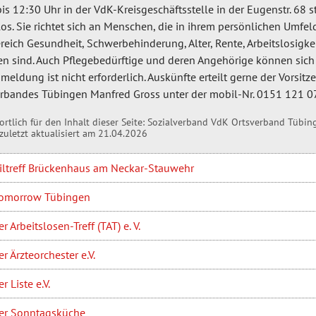
is 12:30 Uhr in der VdK-Kreisgeschäftsstelle in der Eugenstr. 68 st
os. Sie richtet sich an Menschen, die in ihrem persönlichen Umfe
eich Gesundheit, Schwerbehinderung, Alter, Rente, Arbeitslosigk
en sind. Auch Pflegebedürftige und deren Angehörige können sic
meldung ist nicht erforderlich. Auskünfte erteilt gerne der Vorsit
erbandes Tübingen Manfred Gross unter der mobil-Nr. 0151 121 
rtlich für den Inhalt dieser Seite:
Sozialverband VdK Ortsverband Tübin
zuletzt aktualisiert am 21.04.2026
eiltreff Brückenhaus am Neckar-Stauwehr
omorrow Tübingen
r Arbeitslosen-Treff (TAT) e. V.
r Ärzteorchester e.V.
r Liste e.V.
er Sonntagsküche