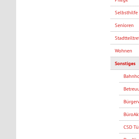
Selbsthilfe
Senioren
Stadtteiltre
Wohnen
Sonstiges
Bahnho
Betreuu
Bürgerv
BüroAkt
CSD Tüb