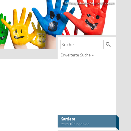
Bild: fotogestoeber/shutterstock.com
Suchbegriff
Erweiterte Suche
»
Karriere
team-tübingen.de