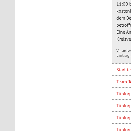
11:00 b
kostenl
dem Ber
betroff
Eine An
Kreisv
Verantwo
Eintrag 
Stadtt
Team T
Tübinge
Tübinge
Tübinge
Tübing