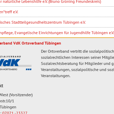
ür natürliche Lebenshilfe e.V. (Bruno Gröning Freundeskreis)
*treff e.V.
isches Stadtteilgesundheitszentrum Tübingen e.V.
pflege, Evangelische Einrichtungen für Jugendhilfe Tübingen e.V.
verband VdK Ortsverband Tübingen
Der Ortsverband vertritt die sozialpolitis
sozialrechtlichen Interessen seiner Mitglie
Sozialrechtsberatung für Mitglieder und g
Veranstaltungen, sozialpolitische und sozi
Veranstaltungen.
kt
iest (Vorsitzender)
str.10/1
Tübingen
n:
07071 -23327