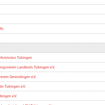
ffs
fsmission Tübingen
ngsverein Landkreis Tübingen e.V.
erein Derendingen e.V.
iv Tübingen e.V.
ingen e.V.