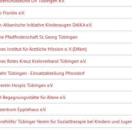
nderschutzbund OV Tübingen e.V.
o Florido e.V.
-Albanische Initiative Kinderaugen DAIKA e.V.
e Pfadfinderschaft St. Georg Tübingen
es Institut für Ärztliche Mission e. V. (Difäm)
es Rotes Kreuz Kreisverband Tübingen e.V.
hr Tübingen - Einsatzabteilung Pfrondorf
erein Hospiz Tübingen e.V.
Begegnungsstätte für Ältere e.V.
zentrum Epplehaus e.V.
endhilfe/ Tübinger Verein für Sozialtherapie bei Kindern und Jugen