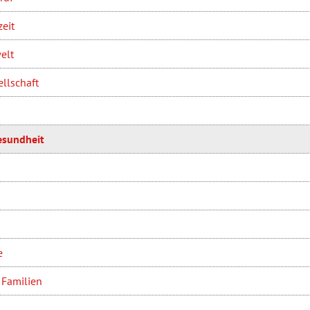
zeit
elt
ellschaft
esundheit
e
 Familien