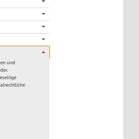
chen und
der.
esellige
alrechtliche