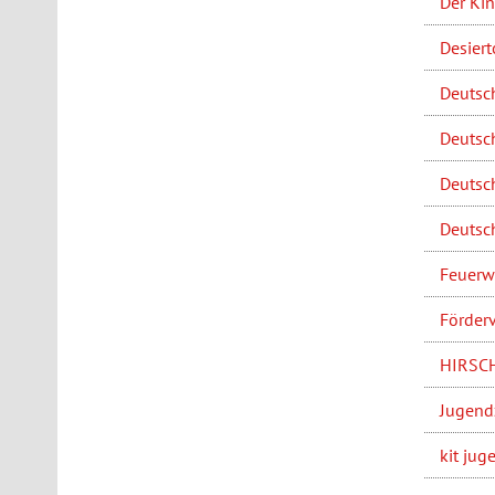
Der Ki
Desiert
Deutsch
Deutsch
Deutsch
Deutsch
Feuerwe
Förderv
HIRSCH 
Jugend
kit jug