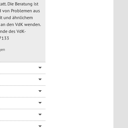
att. Die Beratung ist
ld von Problemen aus
eit und ähnlichem
h an den VdK wenden.
zende des VdK-
07133
gen