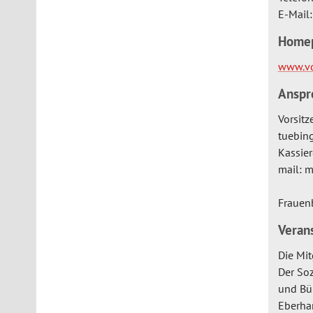
E-Mail
Home
www.vd
Anspr
Vorsitz
tuebin
Kassier
mail: 
Frauen
Verans
Die Mit
Der Soz
und Bür
Eberhar