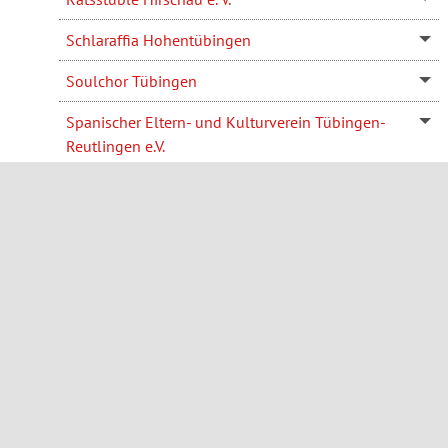
Schlaraffia Hohentübingen
Soulchor Tübingen
Spanischer Eltern- und Kulturverein Tübingen-
Reutlingen e.V.
Stadtteiltreff MITEINANDER. Alter Güterbahnhof
Tübinger Saxophon-Ensemble e. V.
vielklang e. V.
Volkshochschule Tübingen e.V.
Sammlungen
Sonstige Hobbys
Tradition und Brauchtum