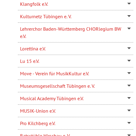
Klangfolk e.V.
Kulturnetz Tübingen e. V.
Lehrerchor Baden-Württemberg CHORlegium BW
e.V.
Lorettina e.V.
Lu 15 e.V.
Move - Verein für MusikKultur e.V.
Museumsgesellschaft Tübingen e. V.
Musical Academy Tübingen e.V.
MUSIK-Union e.V.
Pro Kilchberg e.V.
Ratsstüble Hirschau e. V.