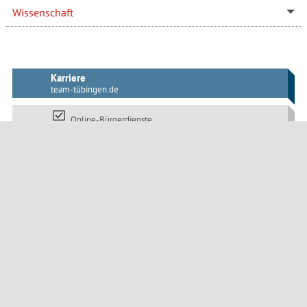
Wissenschaft
Karriere
team-tübingen.de
Online-Bürgerdienste
Webcam Marktplatz
tuebingen.de/mobil
Die Klimaschutzkampagne:
www.tuebingen-macht-blau.de
Öffentliche Bekanntmachungen
Impressum
Datenschutz
Barrierefreiheit
Seitenanfang