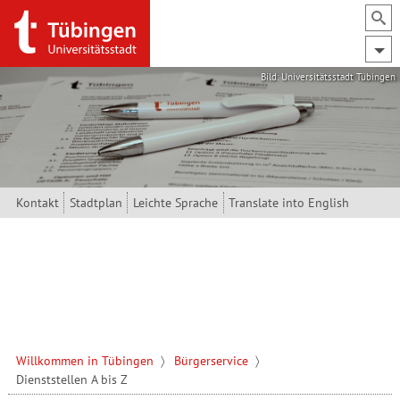
Direkt zum Inhalt
Bild: Universitätsstadt Tübingen
Kontakt
Stadtplan
Leichte Sprache
Translate into English
Willkommen in Tübingen
Bürgerservice
Dienststellen A bis Z