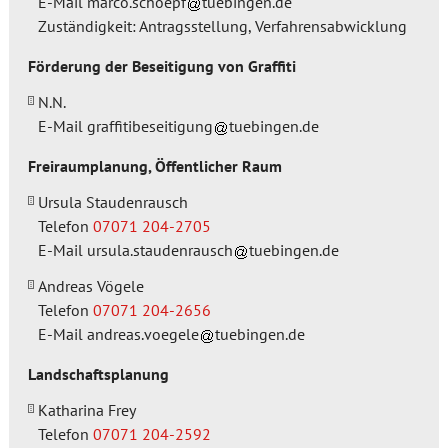
E-Mail
marco.schoepf
tuebingen.de
Zuständigkeit: Antragsstellung, Verfahrensabwicklung
Förderung der Beseitigung von Graffiti
N.N.
E-Mail
graffitibeseitigung
tuebingen.de
Freiraumplanung, Öffentlicher Raum
Ursula Staudenrausch
Telefon
07071 204-2705
E-Mail
ursula.staudenrausch
tuebingen.de
Andreas Vögele
Telefon
07071 204-2656
E-Mail
andreas.voegele
tuebingen.de
Landschaftsplanung
Katharina Frey
Telefon
07071 204-2592