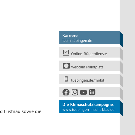
Karriere
team-tübingen.de
Online-Bürgerdienste
Webcam Marktplatz
tuebingen.de/mobil
Die Klimaschutzkampagne:
www.tuebingen-macht-blau.de
d Lustnau sowie die