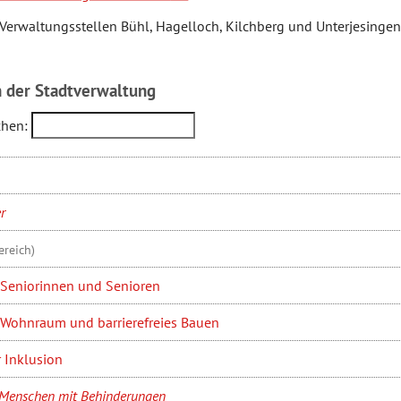
 Verwaltungsstellen Bühl, Hagelloch, Kilchberg und Unterjesingen
n der Stadtverwaltung
chen:
r
ereich)
r Seniorinnen und Senioren
r Wohnraum und barrierefreies Bauen
r Inklusion
r Menschen mit Behinderungen