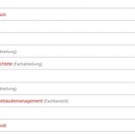
uss
bteilung)
üchtete
(Fachabteilung)
bteilung)
Gebäudemanagement
(Fachbereich)
nik