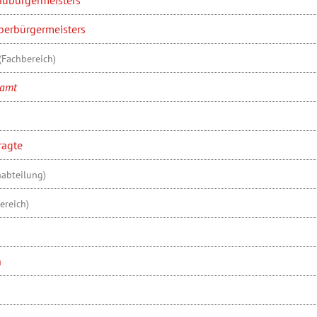
berbürgermeisters
(Fachbereich)
eamt
ragte
habteilung)
ereich)
n