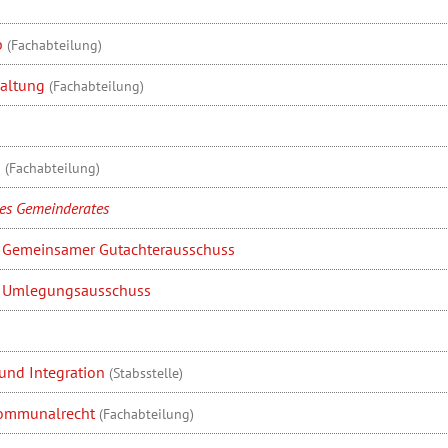
b
(Fachabteilung)
altung
(Fachabteilung)
n
(Fachabteilung)
des Gemeinderates
e Gemeinsamer Gutachterausschuss
e Umlegungsausschuss
 und Integration
(Stabsstelle)
Kommunalrecht
(Fachabteilung)