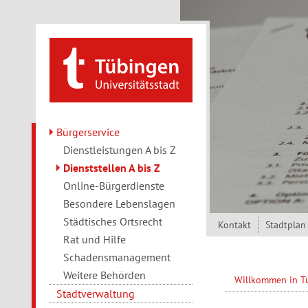
Direkt zum Inhalt
Bürgerservice
Dienstleistungen A bis Z
Dienststellen A bis Z
Online-Bürgerdienste
Besondere Lebenslagen
Städtisches Ortsrecht
Kontakt
Stadtplan
Rat und Hilfe
Schadensmanagement
Weitere Behörden
Willkommen in 
Stadtverwaltung