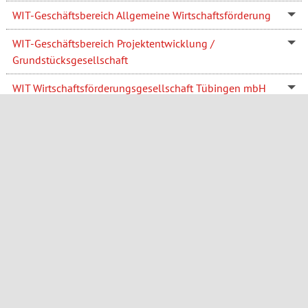
WIT-Geschäftsbereich Allgemeine Wirtschaftsförderung
WIT-Geschäftsbereich Projektentwicklung /
Grundstücksgesellschaft
WIT Wirtschaftsförderungsgesellschaft Tübingen mbH
Wohngeldstelle
Wohnraumbeauftragte
Zentrale Anmeldestelle Kinderbetreuung (ZAK)
Zentrale Dienste
Zentrale Vergabestelle
Karriere
team-tübingen.de