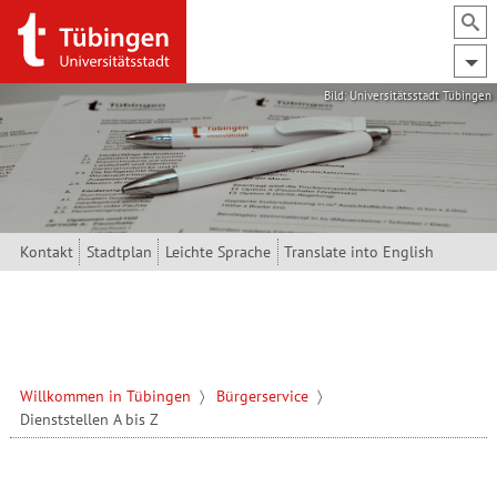
Direkt zum Inhalt
Bild: Universitätsstadt Tübingen
Kontakt
Stadtplan
Leichte Sprache
Translate into English
Willkommen in Tübingen
Bürgerservice
Dienststellen A bis Z