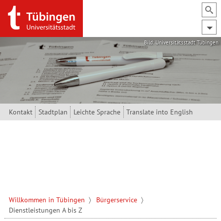
Direkt zum Inhalt
Bild: Universitätsstadt Tübingen
Kontakt
Stadtplan
Leichte Sprache
Translate into English
Willkommen in Tübingen
Bürgerservice
Dienstleistungen A bis Z