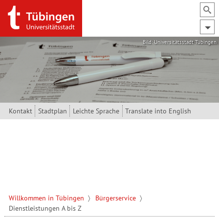
Direkt zum Inhalt
Bild: Universitätsstadt Tübingen
Kontakt
Stadtplan
Leichte Sprache
Translate into English
Willkommen in Tübingen
Bürgerservice
Dienstleistungen A bis Z