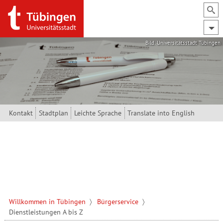
Direkt zum Inhalt
Bild: Universitätsstadt Tübingen
Kontakt
Stadtplan
Leichte Sprache
Translate into English
Willkommen in Tübingen
Bürgerservice
Dienstleistungen A bis Z