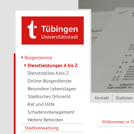
Direkt zum Inhalt
Bürgerservice
Dienstleistungen A bis Z
Dienststellen A bis Z
Online-Bürgerdienste
Besondere Lebenslagen
Städtisches Ortsrecht
Kontakt
Stadtplan
Rat und Hilfe
Schadensmanagement
Weitere Behörden
Willkommen in 
Stadtverwaltung