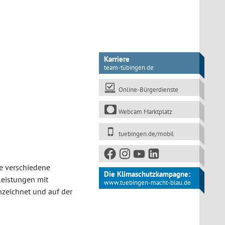
Karriere
team-tübingen.de
Online-Bürgerdienste
Webcam Marktplatz
tuebingen.de/mobil
le verschiedene
Die Klimaschutzkampagne:
leistungen mit
www.tuebingen-macht-blau.de
zeichnet und auf der