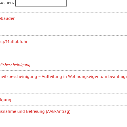
suchen:
ebäuden
ng/Müllabfuhr
itsbescheinigung
eitsbescheinigung – Aufteilung in Wohnungseigentum beantrag
tigung
snahme und Befreiung (AAB-Antrag)