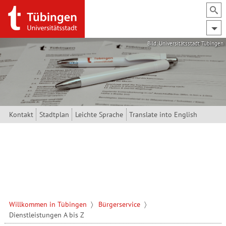
Direkt zum Inhalt
Bild: Universitätsstadt Tübingen
Kontakt
Stadtplan
Leichte Sprache
Translate into English
Willkommen in Tübingen
Bürgerservice
Dienstleistungen A bis Z