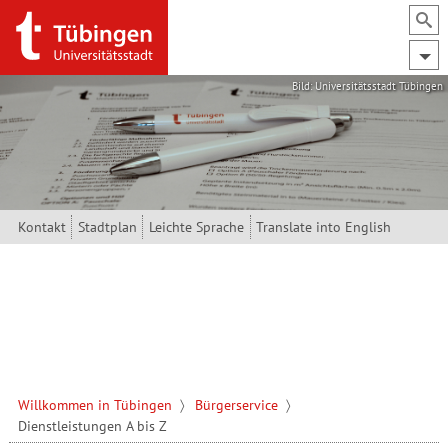
Direkt zum Inhalt
Bild: Universitätsstadt Tübingen
Kontakt
Stadtplan
Leichte Sprache
Translate into English
Willkommen in Tübingen
Bürgerservice
Dienstleistungen A bis Z