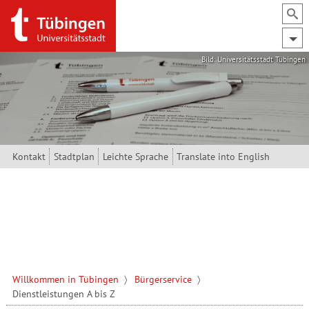
Direkt zum Inhalt
Bild: Universitätsstadt Tübingen
Kontakt
Stadtplan
Leichte Sprache
Translate into English
Willkommen in Tübingen
Bürgerservice
Dienstleistungen A bis Z