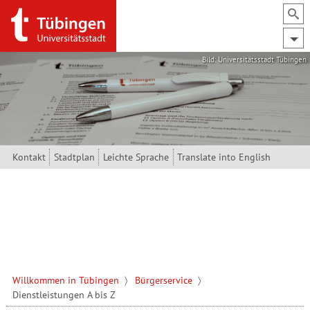
Direkt zum Inhalt
Bild: Universitätsstadt Tübingen
Kontakt
Stadtplan
Leichte Sprache
Translate into English
Willkommen in Tübingen
Bürgerservice
Dienstleistungen A bis Z