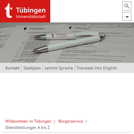
Direkt zum Inhalt
Bild: Universitätsstadt Tübingen
Kontakt
Stadtplan
Leichte Sprache
Translate into English
Willkommen in Tübingen
Bürgerservice
Dienstleistungen A bis Z