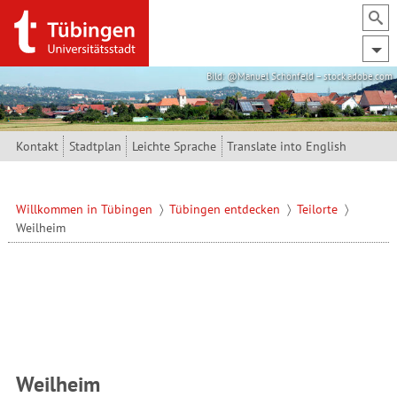
Direkt zum Inhalt
Bild: @Manuel Schönfeld – stock.adobe.com
Kontakt
Stadtplan
Leichte Sprache
Translate into English
Willkommen in Tübingen
Tübingen entdecken
Teilorte
Weilheim
Weilheim