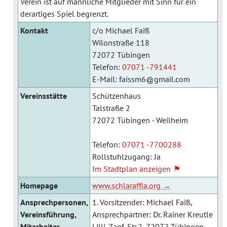
Verein ist auf männliche Mitglieder mit Sinn für ein
derartiges Spiel begrenzt.
Kontakt
c/o Michael Faiß
Wilonstraße 118
72072 Tübingen
Telefon:
07071 -791441
E-Mail:
faissm6
gmail.com
Vereinsstätte
Schützenhaus
Talstraße 2
72072 Tübingen - Weilheim
Telefon:
07071 -7700288
Rollstuhlzugang: Ja
Im Stadtplan anzeigen
Homepage
www.schlaraffia.org
Ansprechpersonen,
1. Vorsitzender: Michael Faiß,
Vereinsführung,
Ansprechpartner: Dr. Rainer Kreutle
Mitarbeiter
Lilli-Zapf-Str.2, 72072 Tübingen