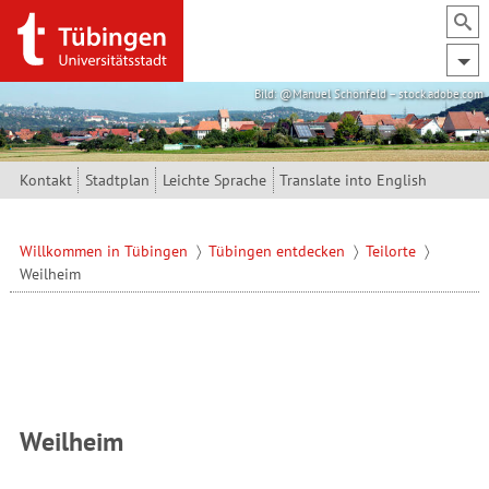
Direkt zum Inhalt
Bild: @Manuel Schönfeld – stock.adobe.com
Kontakt
Stadtplan
Leichte Sprache
Translate into English
Willkommen in Tübingen
Tübingen entdecken
Teilorte
Weilheim
Weilheim