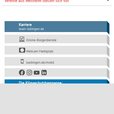
Vereine aus Weilheim stellen sich vor
Karriere
team-tübingen.de
Online-Bürgerdienste
Webcam Marktplatz
tuebingen.de/mobil
Die Klimaschutzkampagne:
www.tuebingen-macht-blau.de
Öffentliche Bekanntmachungen
Impressum
Datenschutz
Barrierefreiheit
Seitenanfang