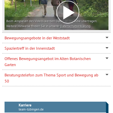
Beim Abspielen des Videos werden Daten an YouTube übertragen.
Weitere Hinweise finden Sie in unserer
Datenschutzerklärung
.
Bewegungsangebote in der Weststadt
Spaziertreff in der Innenstadt
Offenes Bewegungsangebot im Alten Botanischen
Garten
Beratungstelefon zum Thema Sport und Bewegung ab
50
Karriere
team-tübingen.de