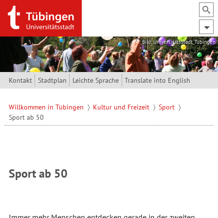
Direkt zum Inhalt
Bild: Universitätsstadt Tübingen
Kontakt
Stadtplan
Leichte Sprache
Translate into English
Willkommen in Tübingen
Kultur und Freizeit
Sport
Sport ab 50
Sport ab 50
Immer mehr Menschen entdecken gerade in der zweiten