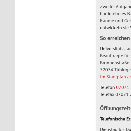
Zweiter Aufgabe
barrierefreies B
Räume und Gebä
entwickeln sie 
So erreichen
Universitätssta
Beauftragte fü
Hausadresse:
Brunnenstraße 
72074
Tübinge
Im Stadtplan a
Telefon
07071 
Telefax
07071 
Öffnungszei
Telefonische Er
Dienstag bis D