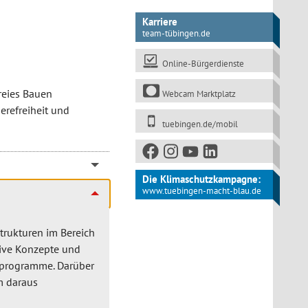
Karriere
team-tübingen.de
Online-Bürgerdienste
reies Bauen
Webcam Marktplatz
erefreiheit und
tuebingen.de/mobil
Die Klimaschutzkampagne:
www.tuebingen-macht-blau.de
trukturen im Bereich
tive Konzepte und
rprogramme. Darüber
m daraus