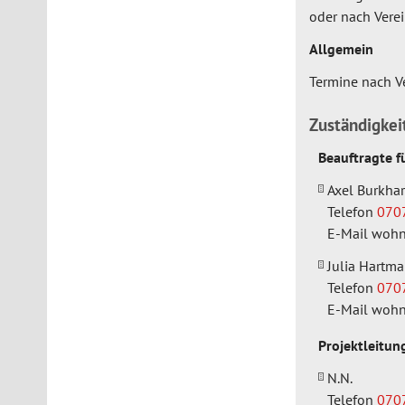
oder nach Vere
Allgemein
Termine nach V
Zuständigke
Beauftragte f
Axel Burkhar
Telefon
070
E-Mail
wohn
Julia Hartm
Telefon
070
E-Mail
wohn
Projektleitun
N.N.
Telefon
070