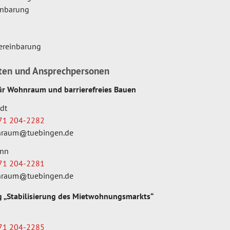
inbarung
ereinbarung
iten und Ansprechpersonen
ür Wohnraum und barrierefreies Bauen
dt
71 204-2282
raum
tuebingen.de
ann
71 204-2281
raum
tuebingen.de
g „Stabilisierung des Mietwohnungsmarkts“
71 204-2285