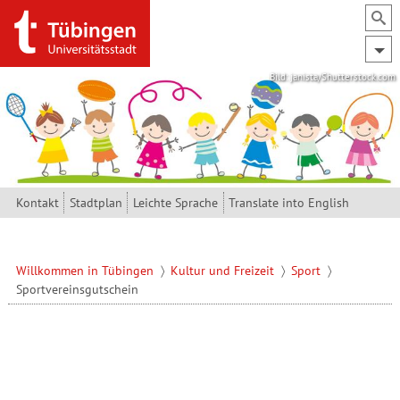
Direkt zum Inhalt
Bild: janista/Shutterstock.com
Kontakt
Stadtplan
Leichte Sprache
Translate into English
Willkommen in Tübingen
Kultur und Freizeit
Sport
Sportvereinsgutschein