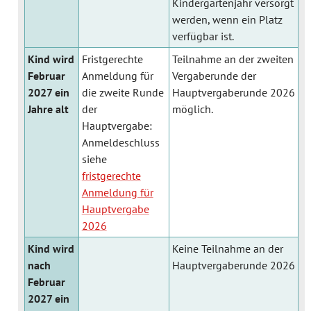
Kindergartenjahr versorgt
werden, wenn ein Platz
verfügbar ist.
Kind wird
Fristgerechte
Teilnahme an der zweiten
Februar
Anmeldung für
Vergaberunde der
2027 ein
die zweite Runde
Hauptvergaberunde 2026
Jahre alt
der
möglich.
Hauptvergabe:
Anmeldeschluss
siehe
fristgerechte
Anmeldung für
Hauptvergabe
2026
Kind wird
Keine Teilnahme an der
nach
Hauptvergaberunde 2026
Februar
2027 ein