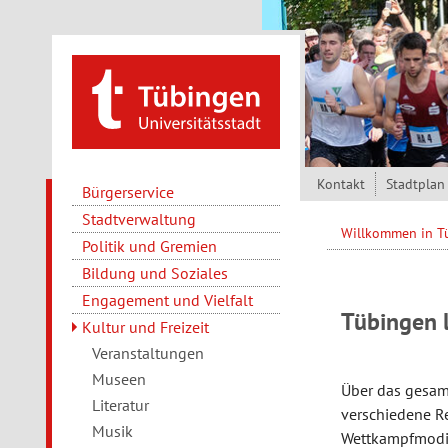
Direkt zum Inhalt
Kontakt
Stadtplan
Bürgerservice
Stadtverwaltung
Willkommen in 
Politik und Gremien
Bildung und Soziales
Engagement und Vielfalt
Tübingen 
Kultur und Freizeit
Veranstaltungen
Museen
Über das gesamt
Literatur
verschiedene Re
Musik
Wettkampfmodi.