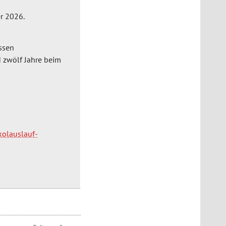
r 2026.
assen
 zwölf Jahre beim
kolauslauf-