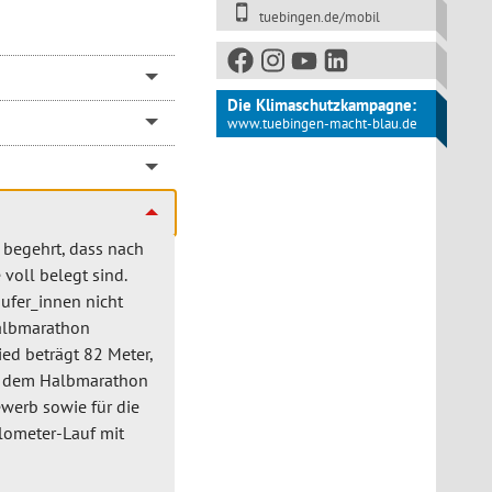
tuebingen.de/mobil
Die Klimaschutzkampagne:
www.tuebingen-macht-blau.de
r begehrt, dass nach
voll belegt sind.
ufer_innen nicht
Halbmarathon
ed beträgt 82 Meter,
n dem Halbmarathon
ewerb sowie für die
lometer-Lauf mit