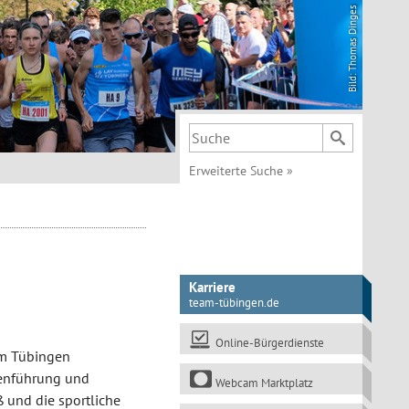
Bild: Thomas Dinges
Suchbegriff
Erweiterte Suche
»
Karriere
team-tübingen.de
Online-Bürgerdienste
um Tübingen
ckenführung und
Webcam Marktplatz
 und die sportliche