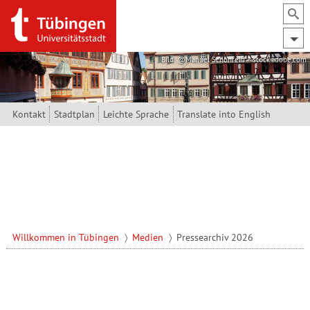
Direkt zum Inhalt
Bild: @Manuel Schönfeld – stock.adobe.com
Kontakt
Stadtplan
Leichte Sprache
Translate into English
Willkommen in Tübingen
Medien
Pressearchiv 2026