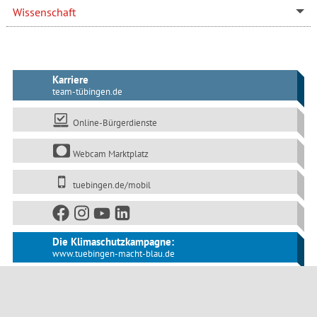
Wissenschaft
Karriere
team-tübingen.de
Online-Bürgerdienste
Webcam Marktplatz
tuebingen.de/mobil
Die Klimaschutzkampagne:
www.tuebingen-macht-blau.de
Öffentliche Bekanntmachungen
Impressum
Datenschutz
Barrierefreiheit
Seitenanfang