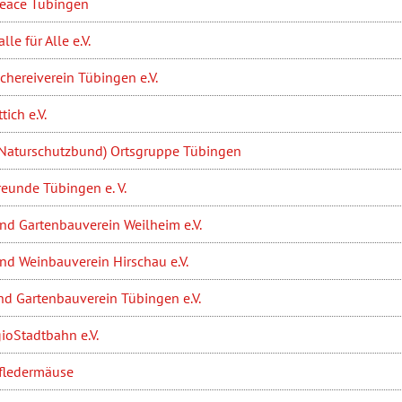
eace Tübingen
le für Alle e.V.
schereiverein Tübingen e.V.
tich e.V.
Naturschutzbund) Ortsgruppe Tübingen
eunde Tübingen e. V.
nd Gartenbauverein Weilheim e.V.
nd Weinbauverein Hirschau e.V.
nd Gartenbauverein Tübingen e.V.
ioStadtbahn e.V.
fledermäuse