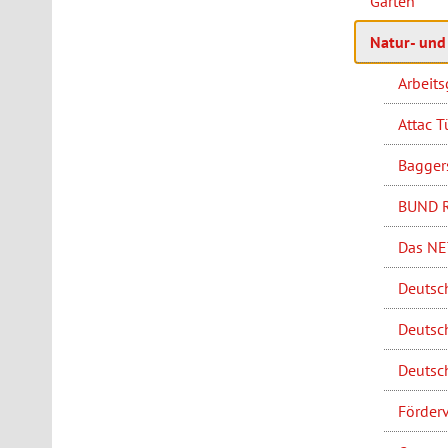
Garten
Natur- un
Arbeits
Attac 
Baggers
BUND R
Das NET
Deutsch
Deutsch
Deutsch
Förderv