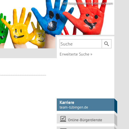
Bild: fotogestoeber/shutterstock.com
Suchbegriff
Erweiterte Suche
»
Karriere
team-tübingen.de
Online-Bürgerdienste