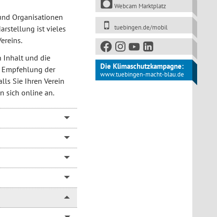
Webcam Marktplatz
n und Organisationen
tuebingen.de/mobil
arstellung ist vieles
ereins.
n Inhalt und die
Die Klimaschutzkampagne:
ine Empfehlung der
www.tuebingen-macht-blau.de
lls Sie Ihren Verein
 sich online an.