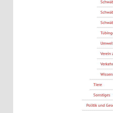
Schwäbi
Schwäb
Schwäb
Tübing
Umwelt
Verein 
Verkeh
Wissens
Tiere
Sonstiges
Politik und Ges