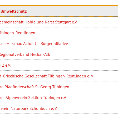
d Umweltschutz
gemeinschaft Höhle und Karst Stuttgart e.V.
Tübingen-Reutlingen
ee Hirschau Aktuell – Bürgerinitiative
egionalverband Neckar-Alb
Z e.V.
-Griechische Gesellschaft Tübingen-Reutlingen e. V.
e Pfadfinderschaft St. Georg Tübingen
er Alpenverein Sektion Tübingen e.V.
erein Naturpark Schönbuch e. V.