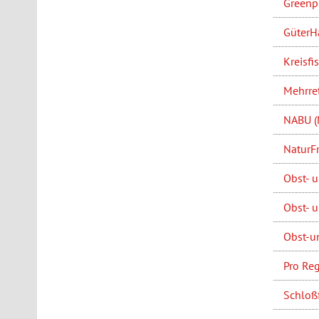
Greenp
GüterHal
Kreisfi
Mehrret
NABU (
NaturFr
Obst- u
Obst- u
Obst-u
Pro Reg
Schloß