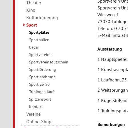
Sportverein Unt
Theater
Sportverein Unt
Kino
Wiesweg 1
Kulturförderung
72070 Tübinge
Sport
Telefon: 0 70 7
Sportplätze
E-Mail: info at
Sporthallen
Bäder
Ausstattung
Sportvereine
1 Hauptspielfel
Sportvereinsgutschein
1 Kunstrasenpla
Sportförderung
Sportlerehrung
1 Laufbahn, 75
Sport ab 50
2 Weitsprunganl
Tübingen läuft
Spitzensport
1 Kugelstoßan
Kontakt
1 Trainingsplat
Vereine
Online-Shop
Bemerkungen