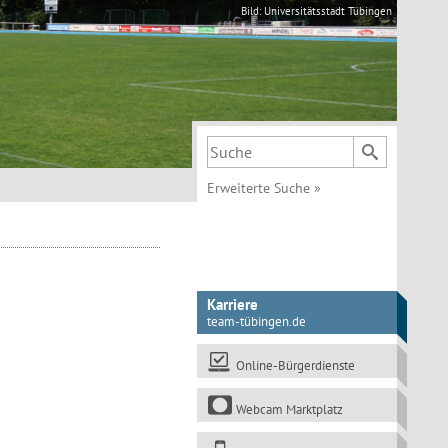
Bild: Universitätsstadt Tübingen
Suchbegriff
Erweiterte Suche
»
Karriere
team-tübingen.de
Online-Bürgerdienste
Webcam Marktplatz