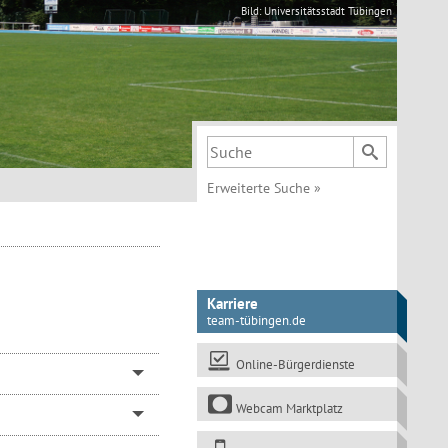
Bild: Universitätsstadt Tübingen
Suchbegriff
Erweiterte Suche
»
Karriere
team-tübingen.de
Online-Bürgerdienste
Webcam Marktplatz