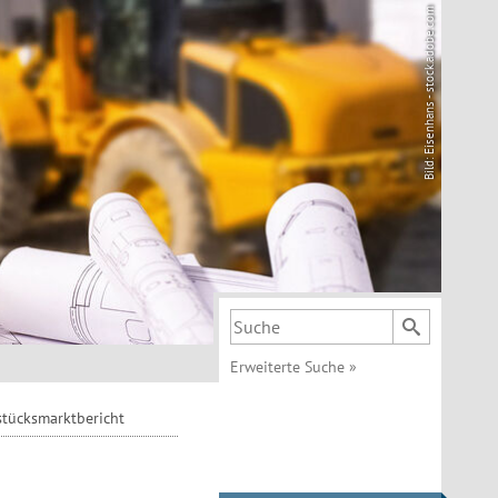
Bild: Eisenhans - stock.adobe.com
Suchbegriff
Erweiterte Suche
»
tücksmarktbericht