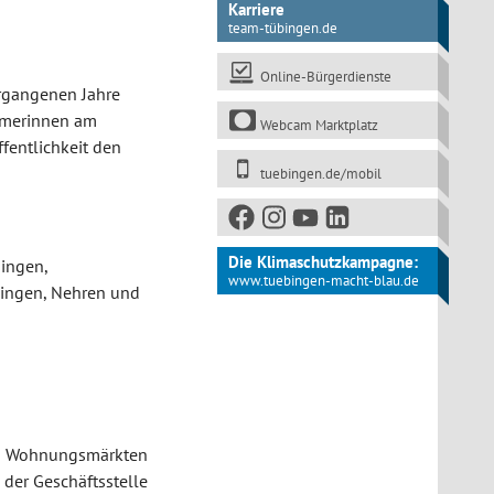
Karriere
team-tübingen.de
Online-Bürgerdienste
rgangenen Jahre
ehmerinnen am
Webcam Marktplatz
fentlichkeit den
tuebingen.de/mobil
Die Klimaschutzkampagne:
ingen,
www.tuebingen-macht-blau.de
dingen, Nehren und
den Wohnungsmärkten
 der Geschäftsstelle