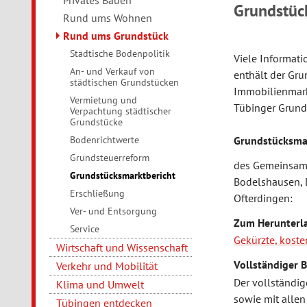
Privates Bauen
Grundstüc
Rund ums Wohnen
Rund ums Grundstück
Städtische Bodenpolitik
Viele Informat
An- und Verkauf von
enthält der Gr
städtischen Grundstücken
Immobilienmarkt
Vermietung und
Tübinger Grund
Verpachtung städtischer
Grundstücke
Grundstücksma
Bodenrichtwerte
Grundsteuerreform
des Gemeinsame
Grundstücksmarktbericht
Bodelshausen, 
Erschließung
Ofterdingen:
Ver- und Entsorgung
Zum Herunterl
Service
Gekürzte, koste
Wirtschaft und Wissenschaft
Vollständiger B
Verkehr und Mobilität
Der vollständi
Klima und Umwelt
sowie mit allen
Tübingen entdecken