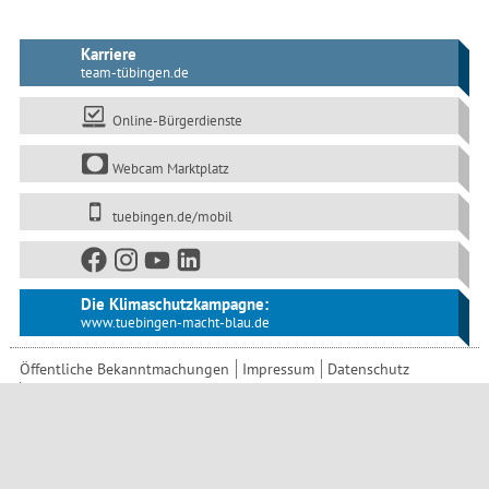
Karriere
team-tübingen.de
Online-Bürgerdienste
Webcam Marktplatz
tuebingen.de/mobil
Die Klimaschutzkampagne:
www.tuebingen-macht-blau.de
Öffentliche Bekanntmachungen
Impressum
Datenschutz
Barrierefreiheit
Seitenanfang