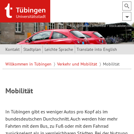
Direkt zum Inhalt
Bild: @Manuel Schönfeld – stock.adobe.com
Kontakt
Stadtplan
Leichte Sprache
Translate into English
Willkommen in Tübingen
Verkehr und Mobilität
Mobilität
Mobilität
In Tübingen gibt es weniger Autos pro Kopf als im
bundesdeutschen Durchschnitt. Auch werden hier mehr
Fahrten mit dem Bus, zu Fuß oder mit dem Fahrrad
zurückgelegt als in vergleichbaren Städten. Bei der Nutzung