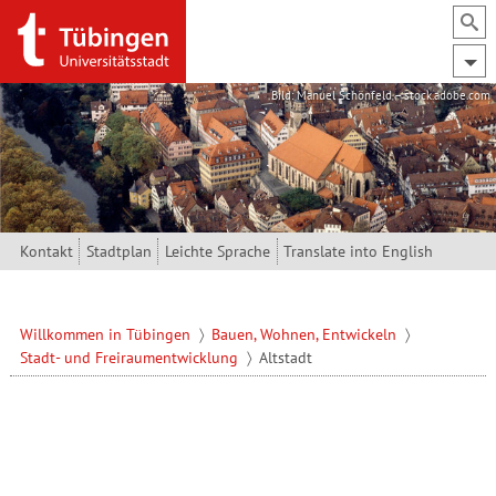
Direkt zum Inhalt
Bild: Manuel Schönfeld – stock.adobe.com
Kontakt
Stadtplan
Leichte Sprache
Translate into English
Willkommen in Tübingen
Bauen, Wohnen, Entwickeln
Stadt- und Freiraumentwicklung
Altstadt