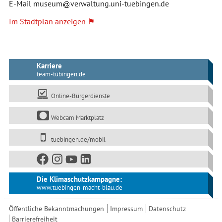
E-Mail
museum
verwaltung.uni-tuebingen.de
Im Stadtplan anzeigen
Karriere
team-tübingen.de
Online-Bürgerdienste
Webcam Marktplatz
tuebingen.de/mobil
Die Klimaschutzkampagne:
www.tuebingen-macht-blau.de
Öffentliche Bekanntmachungen
Impressum
Datenschutz
Barrierefreiheit