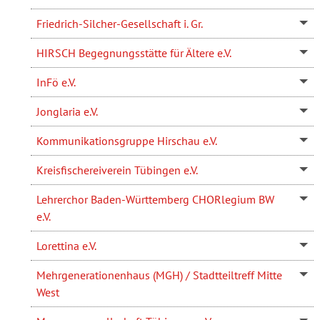
Friedrich-Silcher-Gesellschaft i. Gr.
HIRSCH Begegnungsstätte für Ältere e.V.
InFö e.V.
Jonglaria e.V.
Kommunikationsgruppe Hirschau e.V.
Kreisfischereiverein Tübingen e.V.
Lehrerchor Baden-Württemberg CHORlegium BW
e.V.
Lorettina e.V.
Mehrgenerationenhaus (MGH) / Stadtteiltreff Mitte
West