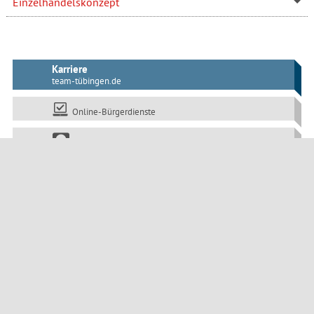
Einzelhandelskonzept
Karriere
team-tübingen.de
Online-Bürgerdienste
Webcam Marktplatz
tuebingen.de/mobil
Die Klimaschutzkampagne:
www.tuebingen-macht-blau.de
Öffentliche Bekanntmachungen
Impressum
Datenschutz
Barrierefreiheit
Seitenanfang