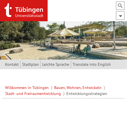
Direkt zum Inhalt
Bild: Max Hansen
Kontakt
Stadtplan
Leichte Sprache
Translate into English
Willkommen in Tübingen
Bauen, Wohnen, Entwickeln
Stadt- und Freiraumentwicklung
Entwicklungsstrategien