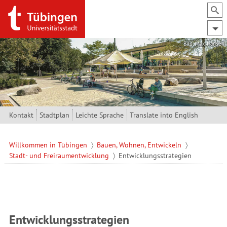
Direkt zum Inhalt
Bild: Max Hansen
Kontakt
Stadtplan
Leichte Sprache
Translate into English
Willkommen in Tübingen
Bauen, Wohnen, Entwickeln
Stadt- und Freiraumentwicklung
Entwicklungsstrategien
Entwicklungsstrategien