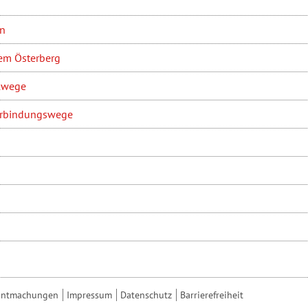
en
em Österberg
lwege
erbindungswege
anntmachungen
Impressum
Datenschutz
Barrierefreiheit