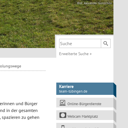
Bild: Alexander Gonschior
Suchbegriff
Erweiterte Suche
»
rholungswege
Karriere
team-tübingen.de
rgerinnen und Bürger
Online-Bürgerdienste
ind in der gesamten
Webcam Marktplatz
n, spazieren zu gehen