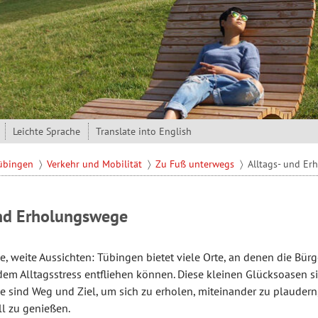
Leichte Sprache
Translate into English
Tübingen
Verkehr und Mobilität
Zu Fuß unterwegs
Alltags- und E
und Erholungswege
ze, weite Aussichten: Tübingen bietet viele Orte, an denen die Bü
em Alltagsstress entfliehen können. Diese kleinen Glücksoasen s
 Sie sind Weg und Ziel, um sich zu erholen, miteinander zu plauder
ill zu genießen.