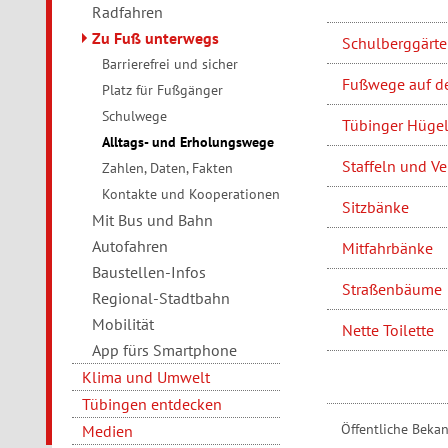
Radfahren
Zu Fuß unterwegs
Schulberggärt
Barrierefrei und sicher
Fußwege auf d
Platz für Fußgänger
Schulwege
Tübinger Hüge
Alltags- und Erholungswege
Staffeln und V
Zahlen, Daten, Fakten
Kontakte und Kooperationen
Sitzbänke
Mit Bus und Bahn
Autofahren
Mitfahrbänke
Baustellen-Infos
Straßenbäume
Regional-Stadtbahn
Mobilität
Nette Toilette
App fürs Smartphone
Klima und Umwelt
Tübingen entdecken
Öffentliche Bek
Medien